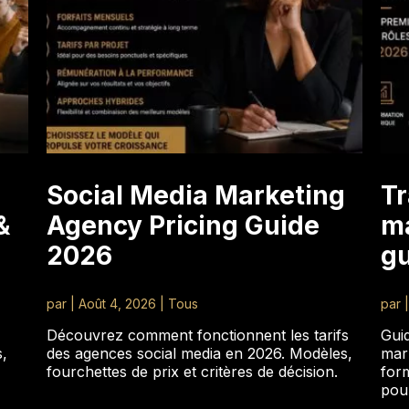
Social Media Marketing
Tr
&
Agency Pricing Guide
ma
2026
gu
par
|
Août 4, 2026
|
Tous
par
Découvrez comment fonctionnent les tarifs
Guid
s,
des agences social media en 2026. Modèles,
mar
fourchettes de prix et critères de décision.
form
pou