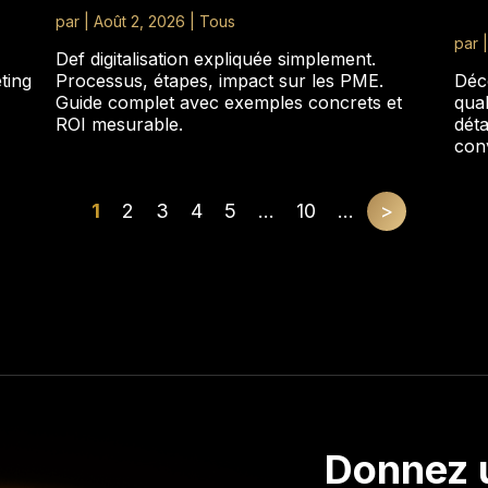
par
|
Août 2, 2026
|
Tous
par
Def digitalisation expliquée simplement.
ting
Processus, étapes, impact sur les PME.
Déc
Guide complet avec exemples concrets et
qual
ROI mesurable.
déta
con
1
2
3
4
5
...
10
...
>
Donnez 