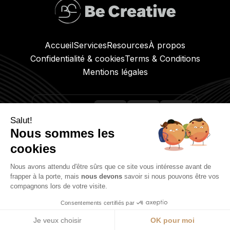
Accueil
Services
Resources
À propos
Confidentialité & cookies
Terms & Conditions
Mentions légales
Rester connecté
Salut!
Nous sommes les
cookies
Nous avons attendu d'être sûrs que ce site vous intéresse avant de
Case postale, 1700 Fribourg
frapper à la porte, mais
nous devons
savoir si nous pouvons être vos
compagnons lors de votre visite.
+41 26 303 33 40
info@be-creative.ch
Consentements certifiés par
©
2026 Be Creative. All rights reserved.
Je veux choisir
OK pour moi