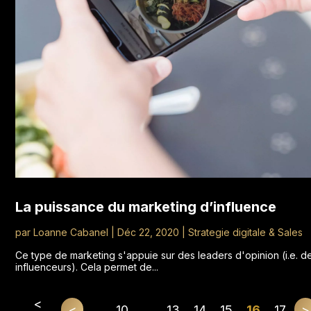
La puissance du marketing d’influence
par
Loanne Cabanel
|
Déc 22, 2020
|
Strategie digitale & Sales
Ce type de marketing s'appuie sur des leaders d'opinion (i.e. d
influenceurs). Cela permet de...
<
<
...
10
...
13
14
15
16
17
>