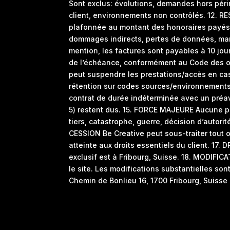
Sont exclus: évolutions, demandes hors péri
client, environnements non contrôlés. 12. RE
plafonnée au montant des honoraires payés pa
dommages indirects, pertes de données, man
mention, les factures sont payables à 10 jour
de l’échéance, conformément au Code des obli
peut suspendre les prestations/accès en cas d
rétention sur codes sources/environnements 
contrat de durée indéterminée avec un préa
5) restent dus. 15. FORCE MAJEURE Aucune pa
tiers, catastrophe, guerre, décision d’autor
CESSION Be Creative peut sous-traiter tout ou
atteinte aux droits essentiels du client. 17. 
exclusif est à Fribourg, Suisse. 18. MODIFIC
le site. Les modifications substantielles 
Chemin de Bonlieu 16, 1700 Fribourg, Suisse