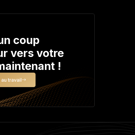
un coup
r vers votre
aintenant !
au travail