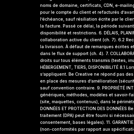
noms de domaine, certificats, CDN, e-mailing
pour le compte du client et refacturés d’ava
l’échéance, sauf résiliation écrite par le c
la facture. Passé ce délai, la période suivan
disponibilité et restrictions. 6. DÉLAIS, PL
collaboration active du client (ch. 7). 6.2 R
la livraison. À défaut de remarques écrites e
dans le flux de support (ch. 4). 7. COLLABOR
droits sur tous éléments transmis (textes, im
HÉBERGEMENT, TIERS, DISPONIBILITÉ 8.1 Lorsq
s’appliquent. Be Creative ne répond pas des
en place des mesures d’amélioration (sécurit
sauf convention contraire. 9. PROPRIÉTÉ INTE
génériques, méthodes, modèles et savoir-faire
(site, maquettes, contenus), dans le périmètr
DONNÉES ET PROTECTION DES DONNÉES Be Crea
traitement (DPA) peut être fourni si nécessa
consentement, bases légales). 11. GARANTIE 
(non-conformités par rapport aux spécificati