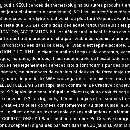
, outils SEO, licences de thèmes/plugins ou autres produits tier
nce (annuels/trimestriels/mensuels). 5.2 Les licences/frais réc
lient adressée à info@be-creative.ch au plus tard 30 jours avant
te reste due. 5.3 Les conditions des éditeurs/fournisseurs tiers 
ANIFICATION, ACCEPTATION 6.1 Les délais sont indicatifs hors cas
ecette: sauf autre procédure, chaque livrable est soumis à une a
t circonstanciées dans ce délai, le livrable est réputé accepté. 
ATION DU CLIENT Le client fournit en temps utile contenus, accès
ages, marques, données). Il est responsable de l’exactitude et d
ue l’hébergement/les services cloud sont fournis par des parten
 pannes, maintenances de ces tiers ni des cas de force majeur
é, haute disponibilité, WAF, sauvegardes). Leur mise en œuvre et
LLECTUELLE 9.1 Sauf stipulation contraire, Be Creative conserve
. 9.2 Après paiement intégral, le client reçoit un droit d’usage n
e convenu. 9.3 Les logiciels, thèmes, plugins et ressources tier
tive traite les données conformément au droit suisse (nLPD) 
ire. Le client demeure responsable de ses obligations d’informat
(CORRECTIONS) 11.1 Sauf mention contraire, Be Creative corrige
ons acceptées) signalées par écrit dans les 30 jours suivant la 