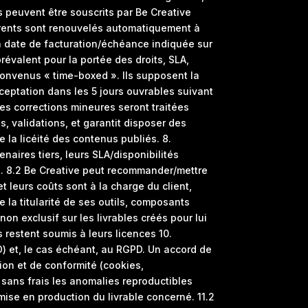
s peuvent être souscrits par Be Creative
urrents sont renouvelés automatiquement à
 la date de facturation/échéance indiquée sur
prévalent pour la portée des droits, SLA,
 convenus « time-boxed ». Ils supposent la
cceptation dans les 5 jours ouvrables suivant
Les corrections mineures seront traitées
, validations, et garantit disposer des
e la licéité des contenus publiés. 8.
aires tiers, leurs SLA/disponibilités
e. 8.2 Be Creative peut recommander/mettre
 leurs coûts sont à la charge du client,
 la titularité de ses outils, composants
on exclusif sur les livrables créés pour lui
s restent soumis à leurs licences 10.
et, le cas échéant, au RGPD. Un accord de
ion et de conformité (cookies,
 sans frais les anomalies reproductibles
mise en production du livrable concerné. 11.2