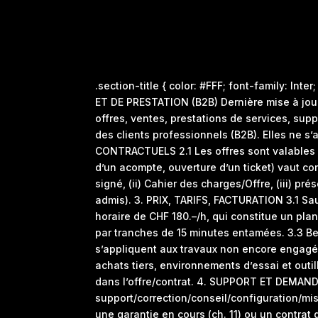
.section-title { color: #FFF; font-family: In
ET DE PRESTATION (B2B) Dernière mise à jou
offres, ventes, prestations de services, su
des clients professionnels (B2B). Elles n
CONTRACTUELS 2.1 Les offres sont valables 3
d’un acompte, ouverture d’un ticket) vaut co
signé, (ii) Cahier des charges/Offre, (iii) pr
admis). 3. PRIX, TARIFS, FACTURATION 3.1 Sauf
horaire de CHF 180.–/h, qui constitue un plan
par tranches de 15 minutes entamées. 3.3 Be 
s’appliquent aux travaux non encore engagés
achats tiers, environnements d’essai et outi
dans l’offre/contrat. 4. SUPPORT ET DEMAND
support/correction/conseil/configuration/mis
une garantie en cours (ch. 11) ou un cont