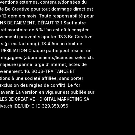
erventions externes, contenus/données du
 de Be Creative pour tout dommage direct est
 12 derniers mois. Toute responsabilité pour
ONS DE PAIEMENT, DÉFAUT 13.1 Sauf autre
érêt moratoire de 5 % l’an est dû à compter
ssement) peuvent s’ajouter. 13.3 Be Creative
 (p. ex. factoring). 13.4 Aucun droit de
RÉSILIATION Chaque partie peut résilier un
es engagées (abonnements/licences selon ch.
ajeure (panne large d’Internet, actes de
e l’événement. 16. SOUS-TRAITANCE ET
ions à une société affiliée, sans porter
exclusion des règles de conflit). Le for
avenir. La version en vigueur est publiée sur
ÉGALES BE CREATIVE – DIGITAL MARKETING SA
tive.ch IDE/UID: CHE-329.358.056