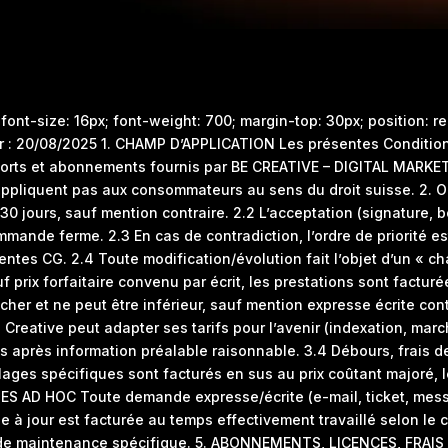
ter; font-size: 16px; font-weight: 700; margin-top: 30px; positi
r : 20/08/2025 1. CHAMP D’APPLICATION Les présentes Condition
pports et abonnements fournis par BE CREATIVE – DIGITAL MARKE
e s’appliquent pas aux consommateurs au sens du droit suisse
0 jours, sauf mention contraire. 2.2 L’acceptation (signature,
mmande ferme. 2.3 En cas de contradiction, l’ordre de priorité 
ésentes CG. 2.4 Toute modification/évolution fait l’objet d’un « c
 prix forfaitaire convenu par écrit, les prestations sont facturé
cher et ne peut être inférieur, sauf mention expresse écrite cont
Creative peut adapter ses tarifs pour l’avenir (indexation, marc
 après information préalable raisonnable. 3.4 Débours, frais de
llages spécifiques sont facturés en sus au prix coûtant majoré, 
ES AD HOC Toute demande expresse/écrite (e-mail, ticket, mess
e à jour est facturée au temps effectivement travaillé selon le 
rat de maintenance spécifique. 5. ABONNEMENTS, LICENCES, FRA