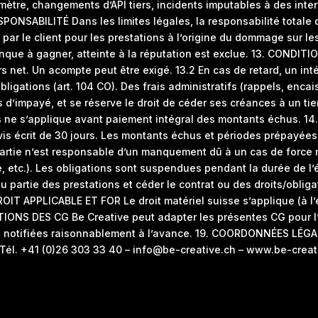
mètre, changements d’API tiers, incidents imputables à des int
SPONSABILITÉ Dans les limites légales, la responsabilité totale
r le client pour les prestations à l’origine du dommage sur les
que à gagner, atteinte à la réputation est exclue. 13. CONDITI
s net. Un acompte peut être exigé. 13.2 En cas de retard, un int
gations (art. 104 CO). Des frais administratifs (rappels, encai
’impayé, et se réserve le droit de céder ses créances à un tiers
ne s’applique avant paiement intégral des montants échus. 14. 
vis écrit de 30 jours. Les montants échus et périodes prépayé
rtie n’est responsable d’un manquement dû à un cas de force m
ité, etc.). Les obligations sont suspendues pendant la durée d
 partie des prestations et céder le contrat ou des droits/obligat
DROIT APPLICABLE ET FOR Le droit matériel suisse s’applique (à l’
ATIONS DES CG Be Creative peut adapter les présentes CG pour l’
sont notifiées raisonnablement à l’avance. 19. COORDONNÉES L
 Tél. +41 (0)26 303 33 40 – info@be-creative.ch – www.be-crea