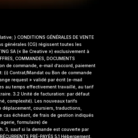
on: relative; } CONDITIONS GÉNÉRALES DE VENTE
s générales (CG) régissent toutes les
TING SA (« Be Creative ») exclusivement à
. 2. OFFRES, COMMANDES, DOCUMENTS
 bon de commande, e-mail d’accord, paiement
est: (i) Contrat/Mandat ou Bon de commande
hange request » validé par écrit (e-mail
es au temps effectivement travaillé, au tarif
raire. 3.2 Unité de facturation: par défaut
hé, complexité). Les nouveaux tarifs
 déplacement, coursiers, traductions,
le cas échéant, de frais de gestion indiqués
agerie, formulaire) de
ch. 3, sauf si la demande est couverte par
IS RÉCURRENTS PRÉ-PAYÉS 5.1 Hébergement,