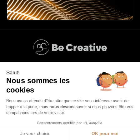
Accueil
Services
Resources
À propos
Salut!
Confidentialité & cookies
Terms & Conditions
Nous sommes les
Mentions légales
cookies
Nous avons attendu d'être sûrs que ce site vous intéresse avant de
frapper à la porte, mais
nous devons
savoir si nous pouvons être vos
Rester connecté
compagnons lors de votre visite.
Consentements certifiés par
Je veux choisir
OK pour moi