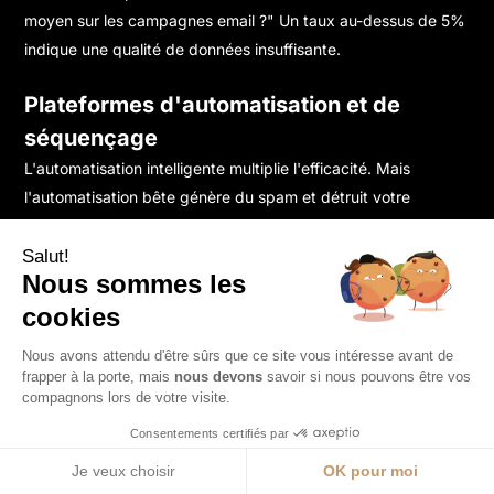
moyen sur les campagnes email ?" Un taux au-dessus de 5%
indique une qualité de données insuffisante.
Plateformes d'automatisation et de
séquençage
L'automatisation intelligente multiplie l'efficacité. Mais
l'automatisation bête génère du spam et détruit votre
réputation.
Salut!
Les outils comme Lemlist, Instantly, Smartlead ou Reply
Nous sommes les
permettent de créer des séquences multi-touch
cookies
personnalisées. Email initial, relance après 3 jours, relance
différente après 7 jours, message LinkedIn entre les deux.
Nous avons attendu d'être sûrs que ce site vous intéresse avant de
frapper à la porte, mais
nous devons
savoir si nous pouvons être vos
compagnons lors de votre visite.
La clé : la personnalisation variable. Les meilleures lead
generation companies créent 20 à 40 variantes de messages
Consentements certifiés par
selon le secteur, la taille d'entreprise, la fonction du prospect.
Je veux choisir
OK pour moi