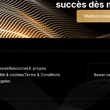
succès dès m
Mettons-nous 
vices
Resources
À propos
lité & cookies
Terms & Conditions
Rester c
égales