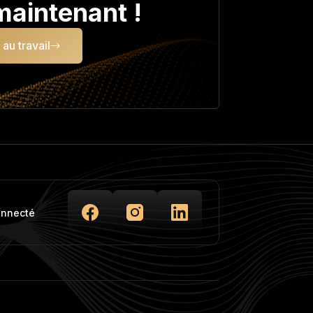
aintenant !
au travail
onnecté