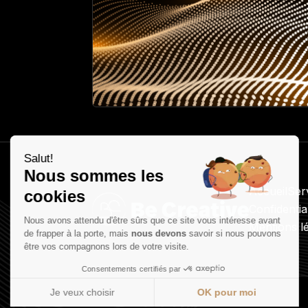
Salut!
Nous sommes les
Accueil
Ser
cookies
Confidentia
Nous avons attendu d'être sûrs que ce site vous intéresse avant
Mentions l
de frapper à la porte, mais
nous devons
savoir si nous pouvons
être vos compagnons lors de votre visite.
Consentements certifiés par
Je veux choisir
OK pour moi