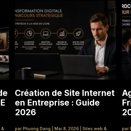
ide
Création de Site Internet
Ag
ME
en Entreprise : Guide
Fr
2026
2
 &
par
Phuong Dang
|
Mai 8, 2026
|
Sites web &
par