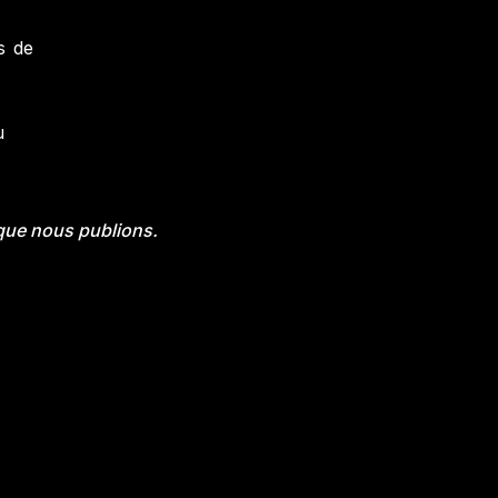
s de
u
 que nous publions.