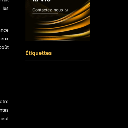
 les
ance
teux
coût
Étiquettes
otre
entes
peut