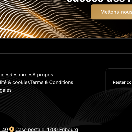
Mettons-nous 
vices
Resources
À propos
lité & cookies
Terms & Conditions
Rester co
gales
3 40
Case postale, 1700 Fribourg