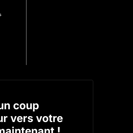
s
un coup
r vers votre
aintenant !