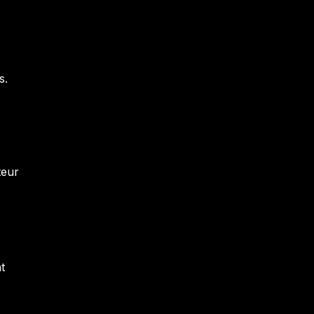
s.
teur
t