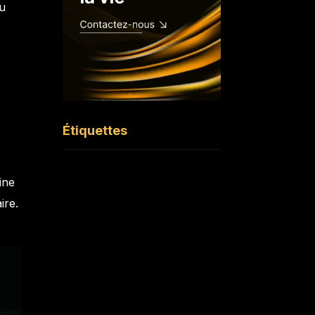
au
Étiquettes
ine
ire.