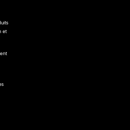
uits
n et
ment
es